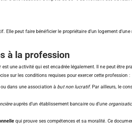
icier d’une réduction d’impôts de
30 %
du montant des travaux de
tif. Elle peut faire bénéficier le propriétaire d’un logement d’u
s à la profession
t une activité qui est encadrée légalement. Il ne peut être pr
cise sur les conditions requises pour exercer cette profession :
é ou dans une association à
but non lucratif
. Par ailleurs, le co
ncière
auprès d’un établissement bancaire ou d’une
organisatio