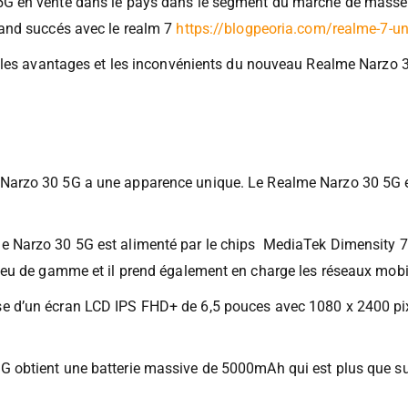
G en vente dans le pays dans le segment du marché de masse.
and succés avec le realm 7
https://blogpeoria.com/realme-7-u
é les avantages et les inconvénients du nouveau Realme Narzo 
arzo 30 5G a une apparence unique. Le Realme Narzo 30 5G es
e Narzo 30 5G est alimenté par le chips MediaTek Dimensity 7
ieu de gamme et il prend également en charge les réseaux mobi
 d’un écran LCD IPS FHD+ de 6,5 pouces avec 1080 x 2400 pixe
obtient une batterie massive de 5000mAh qui est plus que suf