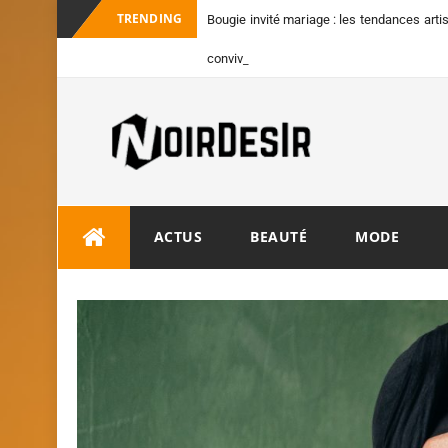
TRENDING
Bougie invité mariage : les tendances art
convives
ACTUS
BEAUTÉ
MODE