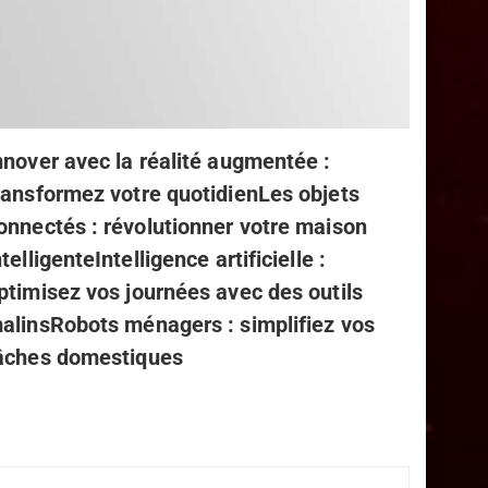
votre 
nnover avec la réalité augmentée :
ransformez votre quotidienLes objets
onnectés : révolutionner votre maison
ntelligenteIntelligence artificielle :
ptimisez vos journées avec des outils
alinsRobots ménagers : simplifiez vos
âches domestiques