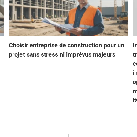
Choisir entreprise de construction pour un
I
projet sans stress ni imprévus majeurs
t
c
i
o
m
t