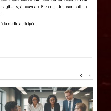
tres se disent déterminés à aller de l’avant, peu
 sortie britannique. Johnson devrait défier ce vote
 le « gifler », à nouveau. Bien que Johnson soit un
i.
 la sortie anticipée.
Découv