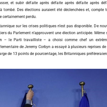
as abandonner. Son parti le déchiquetterait comme il l’a fa
sser, et subir défaite après défaite après défaite après défa
à tombé. Des élections auraient été déclenchées et, compte t
e certainement perdu.
ritannique sur les crises politiques n’est pas disponible. De 
iers du Parlement n’approuvent une élection anticipée. Même s’
ition – le Parti travailliste – a choisi comme chef un ext
lementaire de Jeremy Corbyn a essayé à plusieurs reprises de s
rge de 13 points de pourcentage, les Britanniques préféreraien