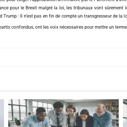
de-Bretagne de l’UE malgré l’extension. Certains de ses minis
té pour exiger l’approbation affirmative par le Parlement d’une
se lance pour le Brexit malgré la loi, les tribunaux vont sûrement
ld Trump : Il n’est pas en fin de compte un transgresseur de la lo
tis confondus, ont les voix nécessaires pour mettre un terme à