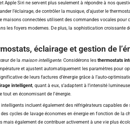
ahi nos intérieurs, rendant la gestion des appareils connectés
Apple Siri ne servent plus seulement à répondre à nos questi
r l’éclairage, de contrôler la musique, d’ajuster le thermostat
 de maisons connectées utilisent des commandes vocales pour co
ans les foyers modernes. De plus, la sophistication croissante
ermostats, éclairage et gestion de l’é
cœur de la
maison intelligente
. Considérons les
thermostats int
mpérature et ajustent automatiquement les paramètres pour optim
gnificative de leurs factures d’énergie grâce à l’auto-optimisa
irage intelligent
, quant à eux, s’adaptent à l’intensité lumineu
e tout en économisant de l’énergie.
s intelligents incluent également des réfrigérateurs capables de
nt des cycles de lavage économes en énergie en fonction de la c