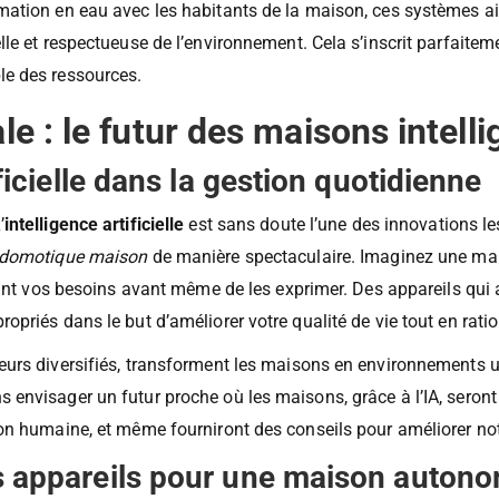
alement activement à la conservation des ressources naturelles
tion en eau avec les habitants de la maison, ces systèmes aide
le et respectueuse de l’environnement. Cela s’inscrit parfaitem
le des ressources.
le : le futur des maisons intell
ificielle dans la gestion quotidienne
’
intelligence artificielle
est sans doute l’une des innovations le
domotique maison
de manière spectaculaire. Imaginez une mai
pant vos besoins avant même de les exprimer. Des appareils qui 
priés dans le but d’améliorer votre qualité de vie tout en rat
urs diversifiés, transforment les maisons en environnements ul
envisager un futur proche où les maisons, grâce à l’IA, seront
n humaine, et même fourniront des conseils pour améliorer notr