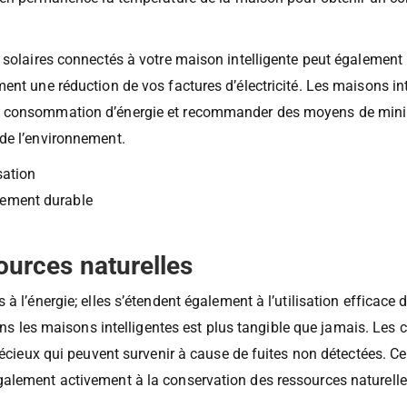
r ou désactiver automatiquement selon les besoins et les program
en permanence la température de la maison pour obtenir un co
 solaires connectés à votre maison intelligente peut également
ent une réduction de vos factures d’électricité. Les maisons int
 consommation d’énergie et recommander des moyens de minimis
de l’environnement.
sation
pement durable
ources naturelles
à l’énergie; elles s’étendent également à l’utilisation efficace 
s les maisons intelligentes est plus tangible que jamais. Les c
précieux qui peuvent survenir à cause de fuites non détectées. 