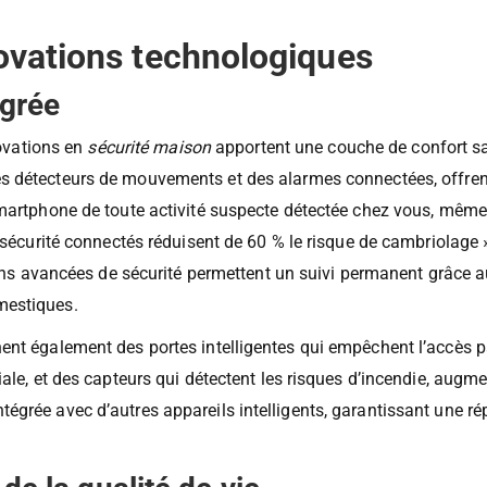
 mais également de contribuer activement à une vie plus écolo
novations technologiques
égrée
novations en
sécurité maison
apportent une couche de confort s
 détecteurs de mouvements et des alarmes connectées, offrent 
martphone de toute activité suspecte détectée chez vous, même 
sécurité connectés réduisent de 60 % le risque de cambriolage », 
tions avancées de sécurité permettent un suivi permanent grâce 
mestiques.
ent également des portes intelligentes qui empêchent l’accès pa
ale, et des capteurs qui détectent les risques d’incendie, augme
égrée avec d’autres appareils intelligents, garantissant une ré