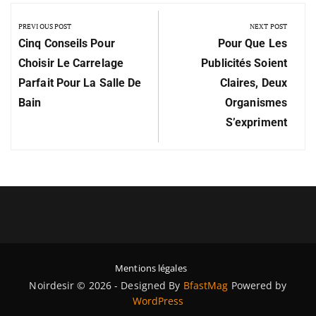
PREVIOUS POST
NEXT POST
Cinq Conseils Pour
Pour Que Les
Choisir Le Carrelage
Publicités Soient
Parfait Pour La Salle De
Claires, Deux
Bain
Organismes
S’expriment
Mentions légales
Noirdesir © 2026 - Designed By
BfastMag
Powered by
WordPress