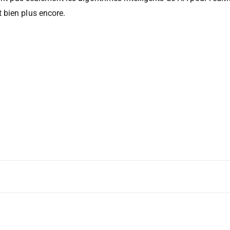
nt pas seulement les algorithmes intelligents de l’IA pour l’éditi
 bien plus encore.